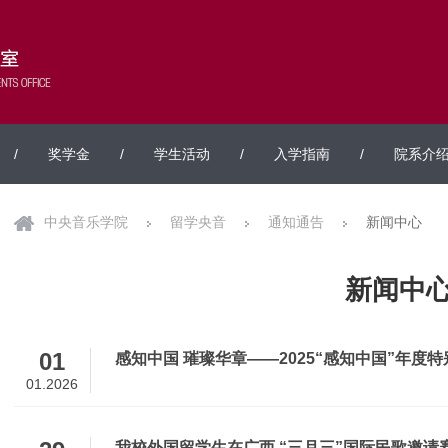
/
奖学金
/
学生活动
/
入学指南
/
院系介
中央音乐学院
留学央音
通知通告
新闻中心
新闻中
01
感知中国 璀璨华章——2025“感知中国”年
01.2026
我校外国留学生在广西 “三月三”国际民歌邀请